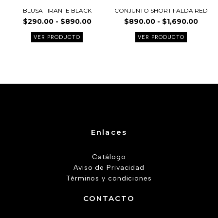
página
página
BLUSA TIRANTE BLACK
CONJUNTO SHORT FALDA RED
de
de
$
290.00
-
$
890.00
$
890.00
-
$
1,690.00
producto
product
VER PRODUCTO
VER PRODUCTO
Enlaces
Catálogo
Aviso de Privacidad
Términos y condiciones
CONTACTO