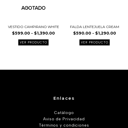
elegir
elegir
AGOTADO
en
en
la
la
página
página
VESTIDO CAMPIRANO WHITE
FALDA LENTEJUELA CREAM
de
de
$
599.00
-
$
1,390.00
$
590.00
-
$
1,290.00
producto
product
VER PRODUCTO
VER PRODUCTO
Enlaces
Catálogo
Aviso de Privacidad
Términos y condiciones