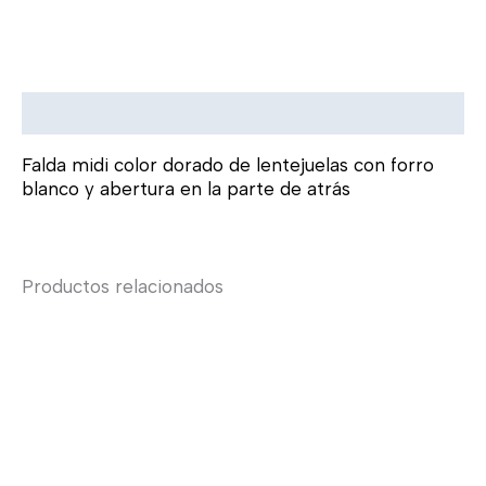
Descripción
Falda midi color dorado de lentejuelas con forro
blanco y abertura en la parte de atrás
Productos relacionados
Rango
Rang
Este
Este
de
de
producto
product
precios:
precio
tiene
tiene
desde
desd
múltiples
múltiple
$690.00
$490.
variantes.
variante
hasta
hasta
$1,590.00
$899.
Las
Las
opciones
opcione