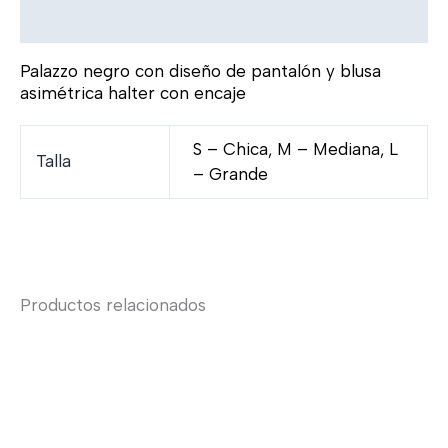
Información adicional
Palazzo negro con diseño de pantalón y blusa
asimétrica halter con encaje
S – Chica, M – Mediana, L
Talla
– Grande
Productos relacionados
Rango
Rang
Este
Este
de
de
producto
product
precios:
preci
tiene
tiene
desde
desd
múltiples
múltiple
$699.00
$690
variantes.
variante
hasta
hast
$1,490.00
$1,29
Las
Las