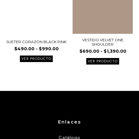
se
se
pueden
pueden
elegir
elegir
en
en
la
la
página
página
VESTIDO VELVET ONE
SUETER CORAZON BLACK PINK
SHOULDER
de
de
$
490.00
-
$
990.00
$
690.00
-
$
1,390.00
producto
product
VER PRODUCTO
VER PRODUCTO
Enlaces
Catálogo