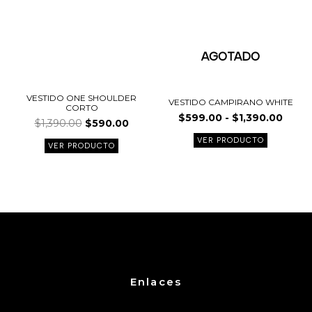
opciones
opcione
se
se
pueden
pueden
elegir
elegir
AGOTADO
en
en
la
la
página
página
VESTIDO ONE SHOULDER
VESTIDO CAMPIRANO WHITE
CORTO
de
de
$
599.00
-
$
1,390.00
$
1,390.00
$
590.00
producto
product
VER PRODUCTO
VER PRODUCTO
Enlaces