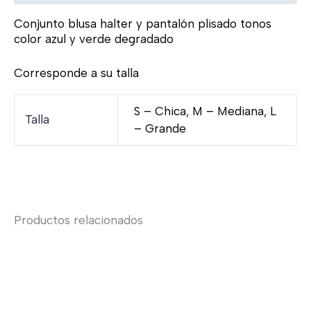
Conjunto blusa halter y pantalón plisado tonos
color azul y verde degradado
Corresponde a su talla
S – Chica, M – Mediana, L
Talla
– Grande
Productos relacionados
Rango
Rang
Este
Este
de
de
producto
product
precios:
preci
tiene
tiene
desde
desd
múltiples
múltiple
$890.00
$590
variantes.
variante
hasta
hasta