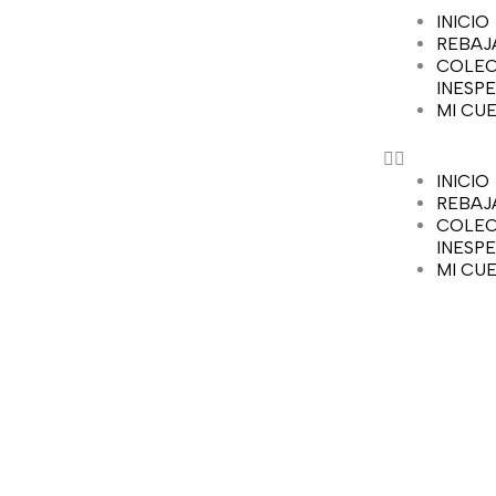
Ir
INICIO
al
REBAJ
contenido
COLEC
INESP
MI CU
INICIO
REBAJ
COLEC
INESP
MI CU