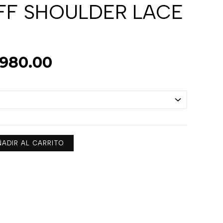
precios:
FF SHOULDER LACE
desde
$490.00
hasta
$980.00
980.00
ÑADIR AL CARRITO