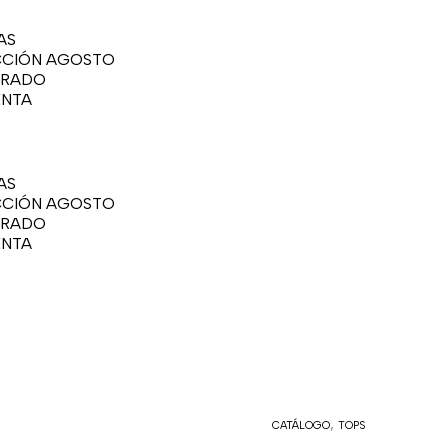
AS
CIÓN AGOSTO
ERADO
ENTA
AS
CIÓN AGOSTO
ERADO
ENTA
,
BLUSA
CATÁLOGO
TOPS
OFF