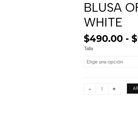
BLUSA O
SHOULDER
LACE
WHITE
WHITE
cantidad
$
490.00
-
$
Talla
-
+
A