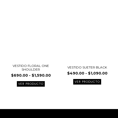
producto
product
precios:
preci
tiene
tiene
desde
desd
múltiples
múltiple
$690.00
$490
variantes.
variante
hasta
hast
$1,590.00
$1,09
Las
Las
opciones
opcione
se
se
pueden
pueden
elegir
elegir
en
en
la
la
página
página
VESTIDO FLORAL ONE
VESTIDO SUETER BLACK
SHOULDER
de
de
$
490.00
-
$
1,090.00
$
690.00
-
$
1,590.00
producto
product
VER PRODUCTO
VER PRODUCTO