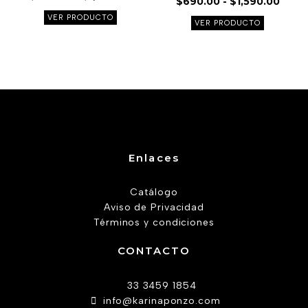
$
690.00
-
$
1,590.00
producto
product
VER PRODUCTO
VER PRODUCTO
Enlaces
Catálogo
Aviso de Privacidad
Términos y condiciones
CONTACTO
33 3459 1854
info@karinaponzo.com