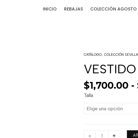
INICIO
REBAJAS
COLECCIÓN AGOSTO 
,
VESTIDO
CATÁLOGO
COLECCIÓN SEVILL
SEVILLA
VESTIDO
FLECOS
cantidad
$
1,700.00
-
Talla
-
+
A