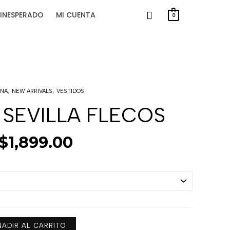
INESPERADO
MI CUENTA
0
Rango
,
,
ANA
NEW ARRIVALS
VESTIDOS
de
precios:
 SEVILLA FLECOS
desde
$1,700.00
hasta
$
1,899.00
$1,899.00
ÑADIR AL CARRITO