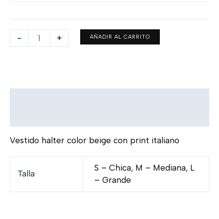
-
+
AÑADIR AL CARRITO
Descripción
Información adicional
Vestido halter color beige con print italiano
S – Chica, M – Mediana, L
Talla
– Grande