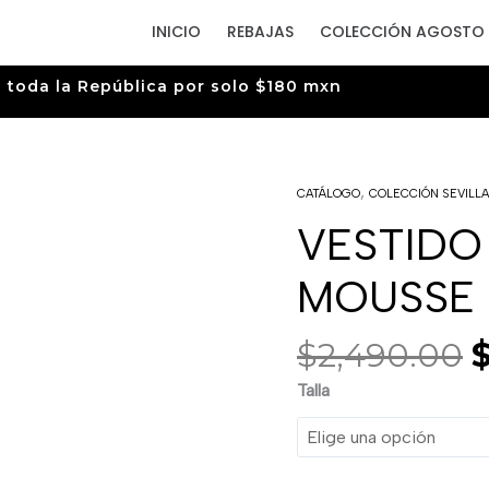
INICIO
REBAJAS
COLECCIÓN AGOSTO 
a toda la República por solo $180 mxn
E
,
VESTIDO
CATÁLOGO
COLECCIÓN SEVILL
p
OLAN
o
VESTIDO
MOCHA
e
MOUSSE
$
cantidad
MOUSSE
$
2,490.00
Talla