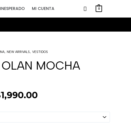
INESPERADO
MI CUENTA
0
l
El
,
,
ANA
NEW ARRIVALS
VESTIDOS
recio
precio
riginal
actual
 OLAN MOCHA
ra:
es:
2,490.00.
$1,990.00.
$
1,990.00