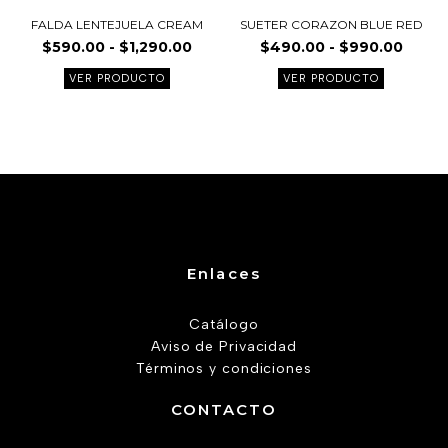
página
página
FALDA LENTEJUELA CREAM
SUETER CORAZON BLUE RED
de
de
$
590.00
-
$
1,290.00
$
490.00
-
$
990.00
producto
product
VER PRODUCTO
VER PRODUCTO
Enlaces
Catálogo
Aviso de Privacidad
Términos y condiciones
CONTACTO