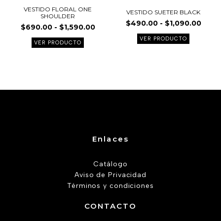
página
página
VESTIDO FLORAL ONE
VESTIDO SUETER BLACK
SHOULDER
de
de
$
490.00
-
$
1,090.00
$
690.00
-
$
1,590.00
producto
product
VER PRODUCTO
VER PRODUCTO
Enlaces
Catálogo
Aviso de Privacidad
Términos y condiciones
CONTACTO