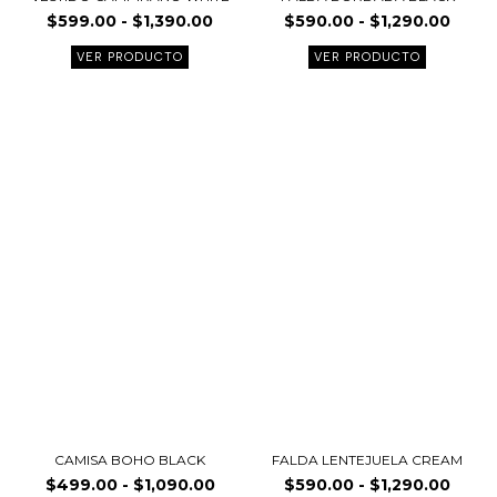
de
de
$
599.00
-
$
1,390.00
$
590.00
-
$
1,290.00
producto
product
VER PRODUCTO
VER PRODUCTO
Rango
Rang
Este
Este
de
de
producto
product
precios:
preci
tiene
tiene
desde
desd
múltiples
múltiple
$499.00
$590
variantes.
variante
hasta
hasta
$1,090.00
$1,29
Las
Las
opciones
opcione
se
se
pueden
pueden
elegir
elegir
en
en
la
la
página
página
CAMISA BOHO BLACK
FALDA LENTEJUELA CREAM
de
de
$
499.00
-
$
1,090.00
$
590.00
-
$
1,290.00