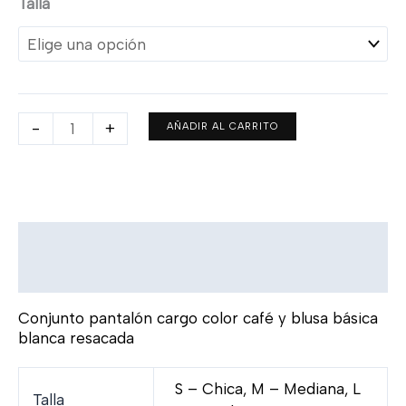
Talla
-
+
AÑADIR AL CARRITO
Descripción
Información adicional
Conjunto pantalón cargo color café y blusa básica
blanca resacada
S – Chica, M – Mediana, L
Talla