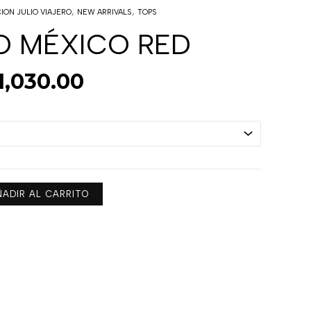
l
El
,
,
ION JULIO VIAJERO
NEW ARRIVALS
TOPS
recio
precio
riginal
actual
 MÉXICO RED
ra:
es:
1,290.00.
$1,030.00.
1,030.00
ÑADIR AL CARRITO