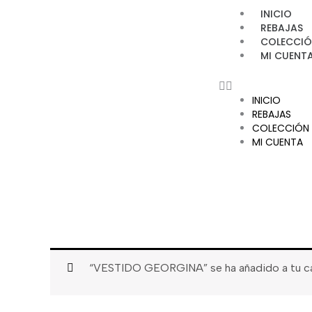
Ir
INICIO
al
REBAJAS
contenido
COLECCIÓ
MI CUENT
INICIO
REBAJAS
COLECCIÓN 
MI CUENTA
“VESTIDO GEORGINA” se ha añadido a tu car