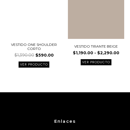
opciones
opcione
se
se
pueden
pueden
elegir
elegir
en
en
la
la
página
página
VESTIDO ONE SHOULDER
VESTIDO TIRANTE BEIGE
CORTO
de
de
$
1,190.00
-
$
2,290.00
$
1,390.00
$
590.00
producto
product
VER PRODUCTO
VER PRODUCTO
Enlaces