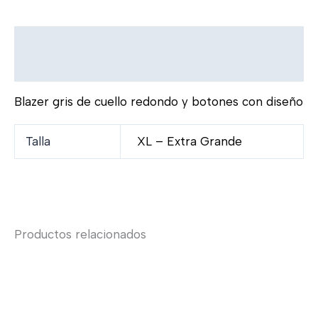
Descripción
Información adicional
Blazer gris de cuello redondo y botones con diseño
Talla
XL – Extra Grande
Productos relacionados
Rango
Rang
Este
Este
de
de
producto
product
precios:
preci
tiene
tiene
desde
desd
múltiples
múltiple
$590.00
$990